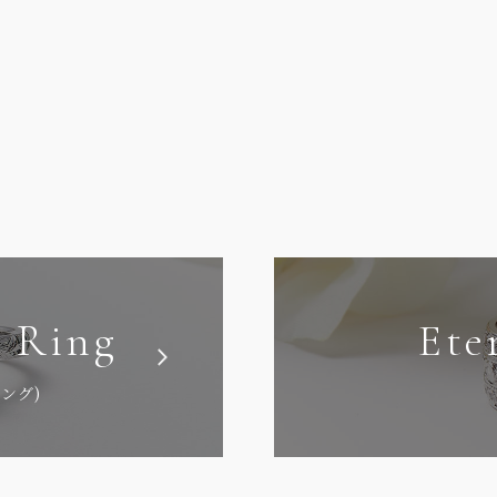
 Ring
Ete
ング)