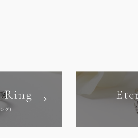
 Ring
Ete
ング)