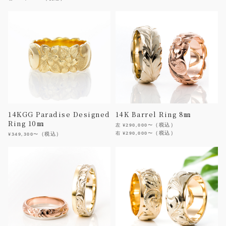
14KGG Paradise Designed
14K Barrel Ring 8㎜
Ring 10㎜
（税込）
左 ¥290,000〜
（税込）
右 ¥290,000〜
（税込）
¥349,300〜