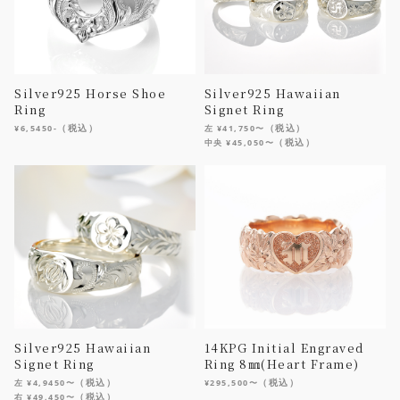
Silver925 Horse Shoe
Silver925 Hawaiian
Ring
Signet Ring
（税込）
（税込）
¥6,5450-
左 ¥41,750〜
（税込）
中央 ¥45,050〜
Silver925 Hawaiian
14KPG Initial Engraved
Signet Ring
Ring 8㎜(Heart Frame)
（税込）
（税込）
左 ¥4,9450〜
¥295,500〜
（税込）
右 ¥49,450〜