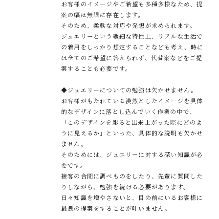
お客様のイメージやご希望も多種多様なため、提
案の幅は無限に存在します。
そのため、柔軟な対応や発想が求められます。
ジュエリーという繊細な特性上、リアルな生活で
の着用をしっかり想定することなども考え、時に
は全てのご希望に答えられず、代替案などをご提
案することも必要です。
◆ジュエリーについての勉強は欠かせません。
お客様がもたれている漠然としたイメージを具体
的なデザインに落とし込んでいく作業の中で、
「このデザインを彫ると出来上がった際にどのよ
うに見えるか」といった、具体的な説明も欠かせ
ません。
そのためには、ジュエリーに対する深い知識が必
要です。
接客の合間に調べものをしたり、先輩に質問した
りしながら、勉強を続ける必要があります。
日々知識を増やさないと、目の前にいるお客様に
最良の提案をすることが叶いません。