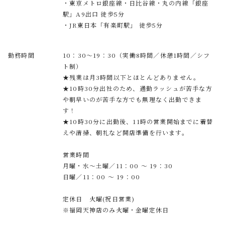
・東京メトロ銀座線・日比谷線・丸の内線「銀座
駅」A9出口 徒歩5分
・JR東日本「有楽町駅」 徒歩5分
勤務時間
10：30～19：30（実働8時間／休憩1時間／シフ
ト制）
★残業は月3時間以下とほとんどありません。
★10時30分出社のため、通勤ラッシュが苦手な方
や朝早いのが苦手な方でも無理なく出勤できま
す！
★10時30分に出勤後、11時の営業開始までに着替
えや清掃、朝礼など開店準備を行います。
営業時間
月曜・水～土曜／11：00 ～ 19：30
日曜／11：00 ～ 19：00
定休日 火曜(祝日営業)
※福岡天神店のみ火曜・金曜定休日