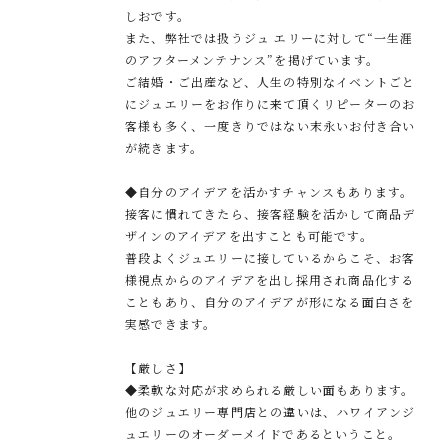
しおです。
また、弊社では扱うジュ エリーに対して“一生涯
のアフターメンテナンス”を掲げています。
ご結婚・ご出産など、人生の特別なイベントごと
にジュエリーをお作りに来て頂くリピーターのお
客様も多く、一度きりではない末永いお付き合い
が続きます。
◆自分のアイデアを活かすチャンスもあります。
接客に慣れてきたら、接客経験を活かして商品デ
ザインのアイデアを出すことも可能です。
普段よくジュエリーに接しているからこそ、お客
様視点からのアイデアを出し採用され商品化する
こともあり、自分のアイデアが形になる面白さを
実感できます。
【厳しさ】
◆柔軟な対応が求められる厳しい面もあります。
他のジュエリー専門店との違いは、ハワイアンジ
ュエリーのオーダーメイドであるということ。