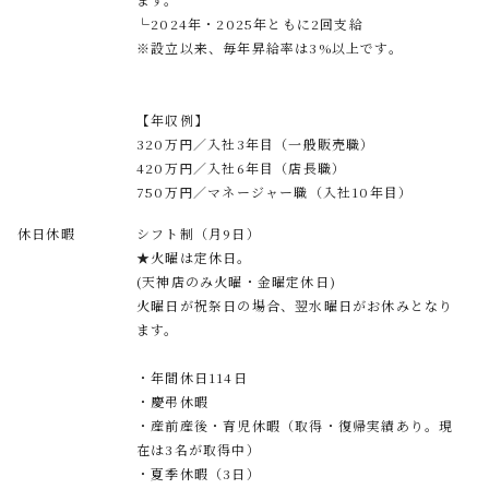
└2024年・2025年ともに2回支給
※設立以来、毎年昇給率は3%以上です。
【年収例】
320万円／入社3年目（一般販売職）
420万円／入社6年目（店長職）
750万円／マネージャー職（入社10年目）
休日休暇
シフト制（月9日）
★火曜は定休日。
(天神店のみ火曜・金曜定休日)
火曜日が祝祭日の場合、翌水曜日がお休みとなり
ます。
・年間休日114日
・慶弔休暇
・産前産後・育児休暇（取得・復帰実績あり。現
在は3名が取得中）
・夏季休暇（3日）