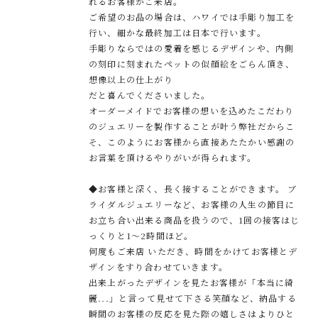
れるお客様がご来店。
ご希望のお品の場合は、ハワイでは手彫り加工を
行い、細かな最終加工は日本で行います。
手彫りならではの愛着を感じるデザインや、内側
の刻印に刻まれたペットの似顔絵をごらん頂き、
想像以上の仕上がり
だと喜んでくださいました。
オーダーメイドでお客様の想いを込めたこだわり
のジュエリーを製作することが叶う弊社だからこ
そ、このようにお客様から直接あたたかい感謝の
お言葉を頂けるやりがいが得られます。
◆お客様と深く、⻑く接することができます。 ブ
ライダルジュエリーなど、お客様の人生の節目に
お立ち合い出来る商品を扱うので、1回の接客はじ
っくりと1〜2時間ほど。
何度もご来店 いただき、時間をかけてお客様とデ
ザインをすり合わせていきます。
出来上がったデザインを見たお客様が「本当に綺
麗...」と言って見せて下さる笑顔など、納品する
瞬間のお客様の反応を見た際の嬉しさはよりひと