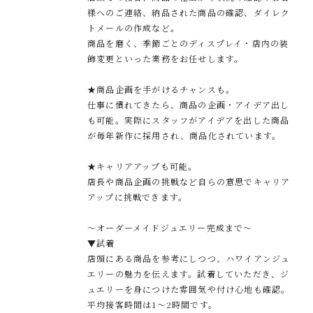
様へのご連絡、納品された商品の確認、ダイレク
トメールの作成など。
商品を磨く、季節ごとのディスプレイ・店内の装
飾変更といった業務をお任せします。
★商品企画を手がけるチャンスも。
仕事に慣れてきたら、商品の企画・アイデア出し
も可能。実際にスタッフがアイデアを出した商品
が毎年新作に採用され、商品化されています。
★キャリアアップも可能。
店長や商品企画の挑戦など自らの意思でキャリア
アップに挑戦できます。
～オーダーメイドジュエリー完成まで～
▼試着
店頭にある商品を参考にしつつ、ハワイアンジュ
エリーの魅力を伝えます。試着していただき、ジ
ュエリーを身につけた雰囲気や付け心地も確認。
平均接客時間は1～2時間です。