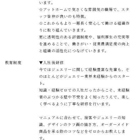
います。
☆アットホームで気さくな雰囲気の職場で、スタ
ッフ皆仲が良いのも特徴。
☆これからもより一層長く安心して働ける組織作
りに取り組んでいきます。
更に透明性のある評価制度や、福利厚生の充実等
を進めることで、働きがい・従業員満足度の向上
と組織の活性化につなげていきます。
教育制度
▼入社後研修
今ではジュエリーに関して経験豊富な先輩も、そ
のほとんどがジュエリー業界未経験からのスター
ト。
知識・経験ゼロでの入社だったからこそ、未経験
者のぶつかる壁や不安をよく知ったうえで、楽し
く学べるように丁寧な研修を行います。
マニュアルに合わせて、接客やジュエリーの知
識、デザインのラフ画の描き方、オーダーメイド
商品を承る際のコツなどをゼロからお教えしま
す。