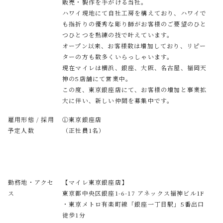
販売・製作を手がける当社。
ハワイ現地にて自社工房を構えており、ハワイで
も指折りの優秀な彫り師がお客様のご要望のひと
つひとつを熟練の技で叶えています。
オープン以来、お客様数は増加しており、リピー
ターの方も数多くいらっしゃいます。
現在マイレは横浜、銀座、大阪、名古屋、福岡天
神の5店舗にて営業中。
この度、東京銀座店にて、お客様の増加と事業拡
大に伴い、新しい仲間を募集中です。
雇用形態 / 採用
①東京銀座店
予定人数
（正社員1名）
勤務地・アクセ
【マイレ東京銀座店】
ス
東京都中央区銀座1-6-17 アネックス福神ビル1F
・東京メトロ有楽町線「銀座一丁目駅」5番出口
徒歩1分