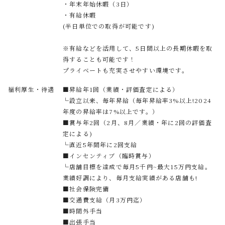
・年末年始休暇（3日）
・有給休暇
(半日単位での取得が可能です)
※有給などを活用して、5日間以上の長期休暇を取
得することも可能です！
プライベートも充実させやすい環境です。
福利厚生・待遇
■昇給年1回（業績・評価査定による）
└設立以来、毎年昇給（毎年昇給率3%以上!2024
年度の昇給率は7%以上です。）
■賞与年2回（2月、8月／業績・年に2回の評価査
定による)
└直近5年間年に2回支給
■インセンティブ（臨時賞与）
└店舗目標を達成で毎月5千円~最大15万円支給。
業績好調により、毎月支給実績がある店舗も!
■社会保険完備
■交通費支給（月3万円迄）
■時間外手当
■出張手当