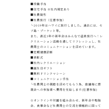
■役職手当
■住宅手当 ※社内規定あり
■社員割引
■社員旅行（任意参加）
└2019年はハワイに旅行しました。過去には、セ
ブ島・プーケット等。
また、直近3年の新年会はみんなで温泉旅行へ！レ
クリエーション活動を通してリフレッシュし、社
員同士のコミュニケーションを深めています。
■定期健康診断
■表彰式
■社内レクリエーション
■誕生日ギフト
■無料ドリンクマシーン
■コミュニケーション手当
└社員同士の親睦を深めてもらう為、店舗毎に懇
親会への参加者へ費用を支給します(任意参加)
☆オンラインや対面を組み合わせ、新年会や勉強
会、食事会など社員同士の交流を積極的に図って