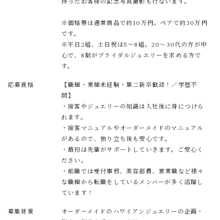
持ったお客様の記念写真撮影も行ないます。
※価格帯は通常商品で約10万円。ペアで約30万円
です。
※平日2組、土日祝は5～8組。20～30代の方が中
心で、8割がブライダルジュエリーを求める方で
す。
応募︎資格
【職種・業種未経験・第二新卒歓迎！／学歴不
問】
・接客やジュエリーの知識は入社後に身につけら
れます。
・接客マニュアルやオーダーメイドのマニュアル
があるので、独り立ち後も安心です。
・最初は先輩がサポートしていきます。ご安心く
ださい。
・前職では受付事務、美容部員、営業職など様々
な職種から転職をしているメンバーが多く活躍し
ています！
募集背景
オーダーメイドのハワイアンジュエリーの企画・