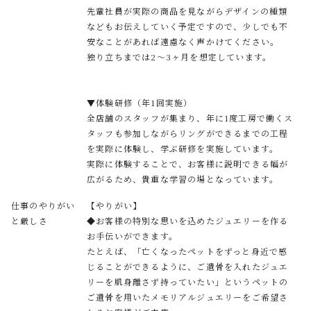
先輩社員が実際の商品を見ながらデザインの種類
などもお伝えしていく予定ですので、少しでも不
安なことがあれば遠慮なく声かけてください。
独り立ちまでは2～3ヶ月を想定しています。
▼体験研修（年1回実施）
全店舗のスタッフが集まり、年に1度工房で働くス
タッフも参加しながらリングができるまでの工程
を実際に体験し、学ぶ研修を実施しています。
実際に体験することで、お客様に説明できる幅が
広がるため、貴重な学習の場となっています。
仕事のやりがい
【やりがい】
と厳しさ
◆お客様の特別な思いを込めたジュエリーを作る
お手伝いができます。
たとえば、「亡くなったペットをずっと身近で感
じることができるように、ご遺骨を入れたジュエ
リーを肌身離さず持っていたい」というペットの
ご遺骨を用いたメモリアルジュエリーをご希望さ