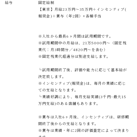
給与
固定給制
【東京】月給23万円〜35万円＋インセンティブ(
報奨金)＋賞与（年2回）+各種手当
※入社から最長6ヶ月間は試用期間です。
※試用期間中の月給は、21万5000円～（固定残
業代：月3時間分／4820円～を含む）
※固定残業代超過分は別途支給します。
└試用期間終了後、評価や能力に応じて基本給が
決定致します。
※インセンティブ(報奨金)は、毎月の業績に応じ
ての支給となります。
└業績好調により、毎月支給実績(3千円~最大15
万円支給)のある店舗もあります。
※賞与は入社6ヶ月後、インセンティブは、研修期
間終了後からの支給となります。
※賞与は業績・年に2回の評価査定によって決まり
ます。