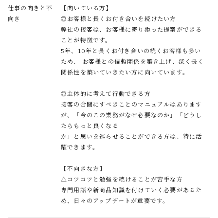
仕事の向きと不
【向いている方】
向き
◎お客様と⻑くお付き合いを続けたい方
弊社の接客は、お客様に寄り添った提案ができる
ことが特徴です。
5年、10年と⻑くお付き合いの続くお客様も多い
ため、 お客様との信頼関係を築き上げ、深く⻑く
関係性を築いていきたい方に向いています。
◎主体的に考えて行動できる方
接客の合間にすべきことのマニュアルはあります
が、「今のこの業務がなぜ必要なのか」「どうし
たらもっと良くなる
か」と思いを巡らせることができる方は、特に活
躍できます。
【不向きな方】
△コツコツと勉強を続けることが苦手な方
専門用語や新商品知識を付けていく必要があるた
め、日々のアップデートが重要です。