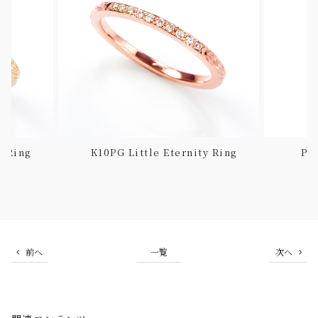
y Ring
K10PG Little Eternity Ring
PT
前へ
一覧
次へ