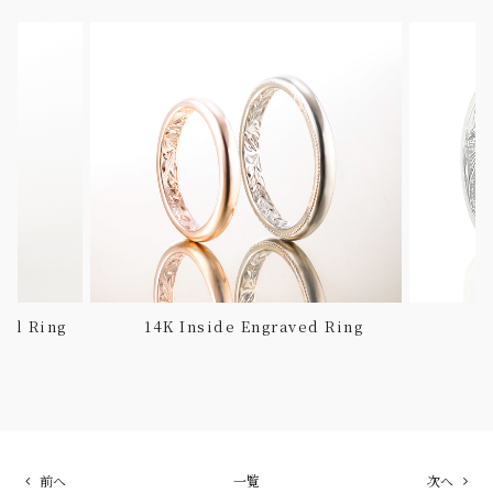
rel Ring
14K Inside Engraved Ring
前へ
一覧
次へ