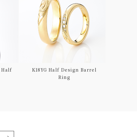
 Half
K18YG Half Design Barrel
PT950 I
Ring
へ