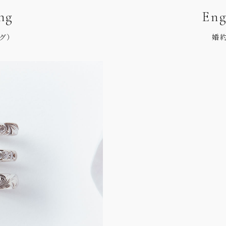
ng
Eng
グ）
婚