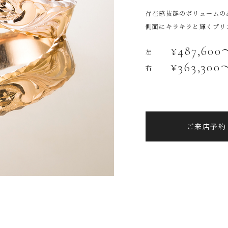
存在感抜群のボリュームの
側面にキラキラと輝くプリ
¥487,600
左
¥363,300
右
ご来店予約