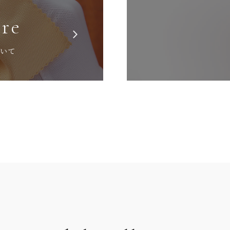
are
ついて