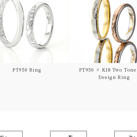
PT950 Ring
PT950 × K18 Two Tone
Design Ring
前へ
一覧
次