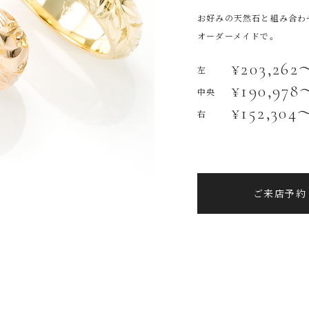
お好みの天然石と組み合わ
オーダーメイドで。
¥203,262
左
¥190,978
中央
¥152,304
右
ご来店予約