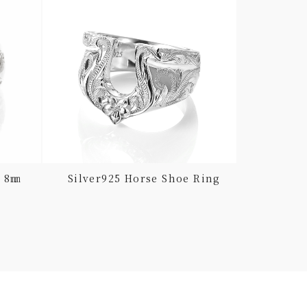
g 8㎜
Silver925 Horse Shoe Ring
Silver9