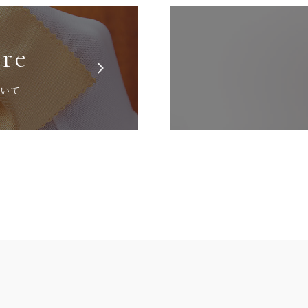
are
ついて