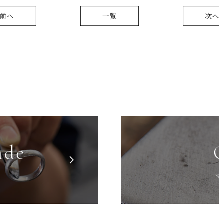
前へ
一覧
次
ade