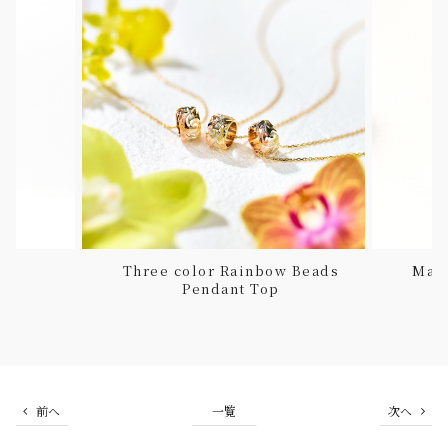
op
Three color Rainbow Beads
Mail
Pendant Top
前へ
一覧
次へ