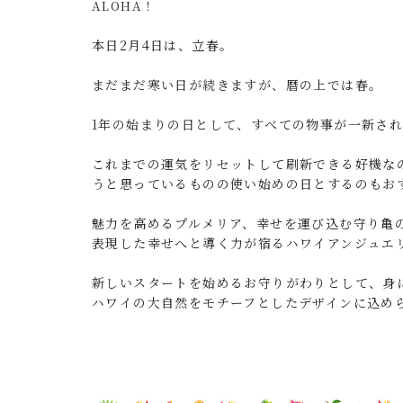
ALOHA！
本日2月4日は、立春。
まだまだ寒い日が続きますが、暦の上では春。
1年の始まりの日として
、
すべての物事が一新さ
これまでの運気をリセットして刷新できる好機な
うと思っているものの使い始めの日とするのも
お
魅力を高めるプルメリア、幸せを運び込む守り亀
表現した
幸せへと導く力が宿る
ハワイアンジュエ
新しいスタートを始めるお守りがわりとして、
身
ハワイの大自然をモチーフとしたデザインに込め