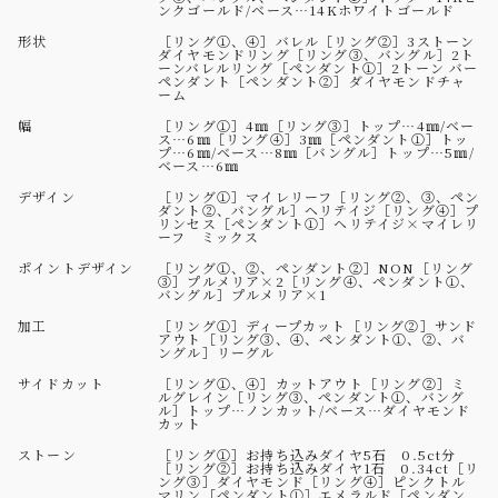
ンクゴールド/ベース…14Kホワイトゴールド
形状
［リング①、④］バレル［リング②］3ストーン
ダイヤモンドリング［リング③、バングル］2ト
ーンバレルリング［ペンダント①］2トーン バー
ペンダント［ペンダント②］ダイヤモンドチャ
ーム
幅
［リング①］4㎜［リング③］トップ…4㎜/ベー
ス…6㎜［リング④］3㎜［ペンダント①］トッ
プ…6㎜/ベース…8㎜［バングル］トップ…5㎜/
ベース…6㎜
デザイン
［リング①］マイレリーフ［リング②、③、ペン
ダント②、バングル］ヘリテイジ［リング④］プ
リンセス［ペンダント①］ヘリテイジ×マイレリ
ーフ ミックス
ポイントデザイン
［リング①、②、ペンダント②］NON［リング
③］プルメリア×2［リング④、ペンダント①、
バングル］プルメリア×1
加工
［リング①］ディープカット［リング②］サンド
アウト［リング③、④、ペンダント①、②、バ
ングル］リーグル
サイドカット
［リング①、④］カットアウト［リング②］ミ
ルグレイン［リング③、ペンダント①、バング
ル］トップ…ノンカット/ベース…ダイヤモンド
カット
ストーン
［リング①］お持ち込みダイヤ5石 0.5ct分
［リング②］お持ち込みダイヤ1石 0.34ct［リ
ング③］ダイヤモンド［リング④］ピンクトル
マリン［ペンダント①］エメラルド［ペンダン