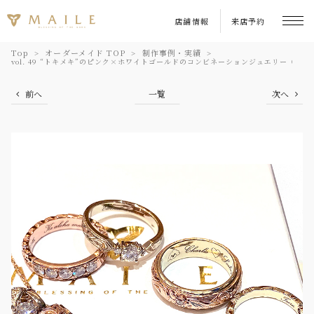
店舗情報
来店予約
Top
オーダーメイド TOP
制作事例・実績
vol. 49 “トキメキ”のピンク×ホワイトゴールドのコンビネーションジュエリー（横
前へ
一覧
次へ