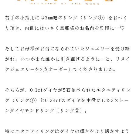
右手の小指用には
3
㎜幅のリング（リング④）をおつく
り頂き、内側には小さく旦那様のお名前を刻印に
…
♡
そしてお母様がお召になられていたジュエリーを受け継
がれ、いつかまた誰かに引き継げるように
…
と、リメイ
クジュエリーを
2点
オーダーしてくださりました。
そちらが、
0.1ct
ダイヤが
5
石並べられたエタニティリン
グ（リング①）と
0.34ct
のダイヤを主役にした
3
ストー
ンダイヤモンドリング（リング②）。
特にエタニティリングはダイヤの輝きをより活かすよう