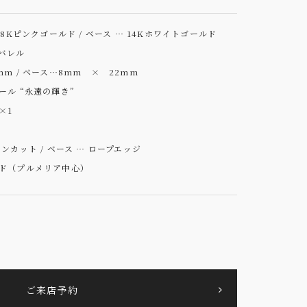
18Kピンクゴールド / ベース … 14Kホワイトゴールド
バレル
m / ベース…8mm × 22mm
ール “永遠の輝き”
×1
ンカット / ベース … ロープエッジ
ド（プルメリア中心）
ご来店予約