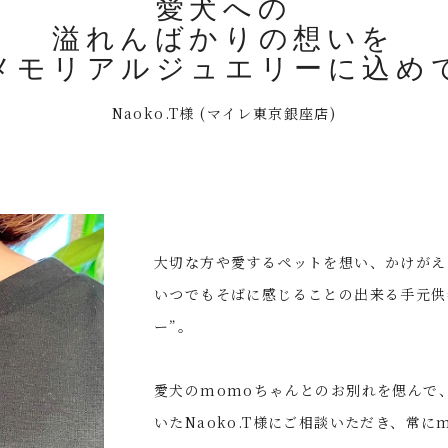
愛犬への
溢れんばかりの想いを
メモリアルジュエリーに込め
Naoko.T様 (マイレ東京銀座店)
大切な方や愛するペットを想い、かけがえ
いつでもそばに感じることの出来る手元供
ー”。
愛犬のmomoちゃんとのお別れを偲んで
いたNaoko.T様にご相談いただき、常