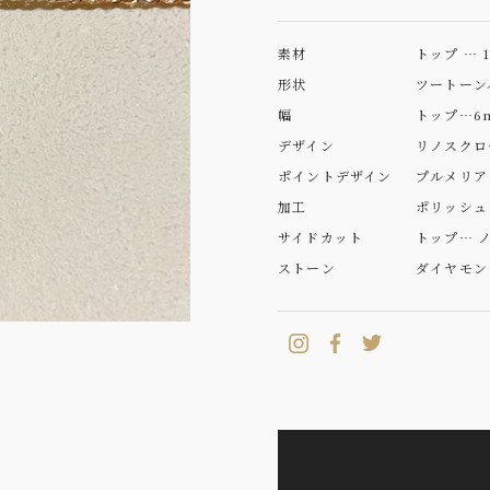
素材
トップ … 
形状
ツートーン
幅
トップ…6m
デザイン
リノスクロ
ポイントデザイン
プルメリア
加工
ポリッシュ
サイドカット
トップ… ノ
ストーン
ダイヤモン