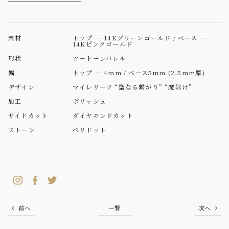
素材
トップ … 14Kグリーンゴールド / ベース …
14Kピンクゴールド
形状
ツートーンバレル
幅
トップ … 4mm / ベース5mm (2.5mm厚)
デザイン
マイレリーフ “聖なる繋がり” “魔除け”
加工
ポリッシュ
サイドカット
ダイヤモンドカット
ストーン
ペリドット
前へ
一覧
次へ