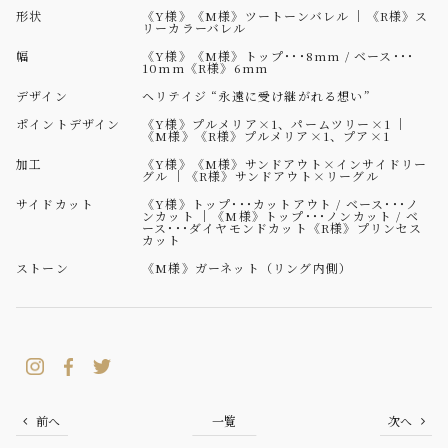
形状
《Y様》《M様》ツートーンバレル ｜《R様》ス
リーカラーバレル
幅
《Y様》《M様》トップ･･･8mm / ベース･･･
10mm《R様》6mm
デザイン
ヘリテイジ “永遠に受け継がれる想い”
ポイントデザイン
《Y様》プルメリア×1、パームツリー×1 ｜
《M様》《R様》プルメリア×1、プア×1
加工
《Y様》《M様》サンドアウト×インサイドリー
グル ｜《R様》サンドアウト×リーグル
サイドカット
《Y様》トップ･･･カットアウト / ベース･･･ノ
ンカット ｜《M様》トップ･･･ノンカット / ベ
ース･･･ダイヤモンドカット《R様》プリンセス
カット
ストーン
《M様》ガーネット（リング内側）
前へ
一覧
次へ