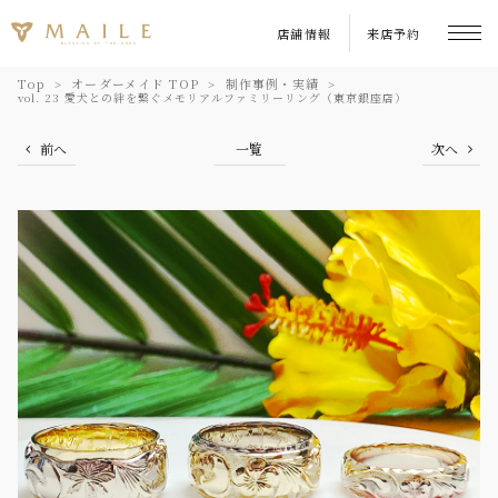
店舗情報
来店予約
Top
オーダーメイド TOP
制作事例・実績
vol. 23 愛犬との絆を繋ぐメモリアルファミリーリング（東京銀座店）
前へ
一覧
次へ