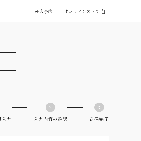
来店予約
オンラインストア
2
3
報入力
入力内容の確認
送信完了