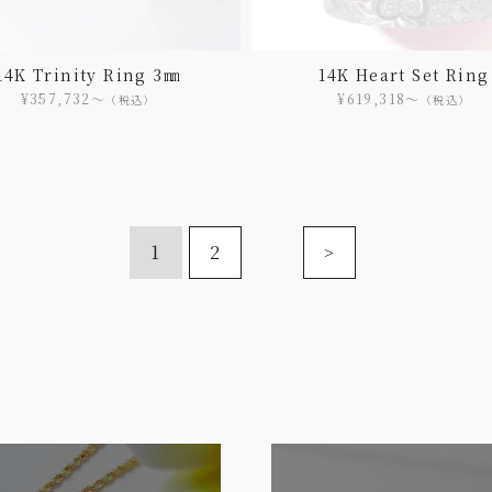
14K Trinity Ring 3㎜
14K Heart Set Ring
¥357,732〜
¥619,318〜
（税込）
（税込）
1
2