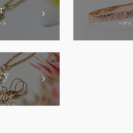
t
ント
ハワイ
ry
リー