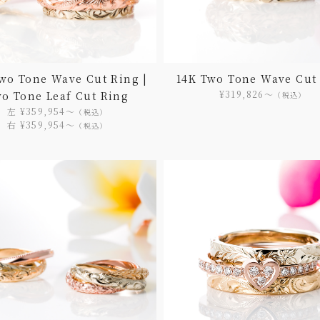
wo Tone Wave Cut Ring |
14K Two Tone Wave Cut
¥319,826〜
o Tone Leaf Cut Ring
（税込）
左 ¥359,954〜
（税込）
右 ¥359,954〜
（税込）