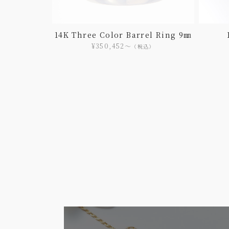
14K Three Color Barrel Ring 9㎜
¥350,452〜
（税込）