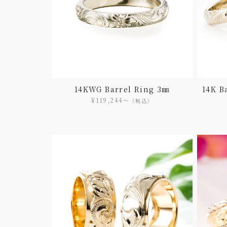
14KWG Barrel Ring 3㎜
14K B
¥119,244〜
（税込）