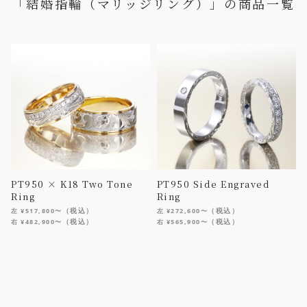
「結婚指輪（マリッジリング）」の商品一覧
PT950 × K18 Two Tone
PT950 Side Engraved
Ring
Ring
（税込）
（税込）
左 ¥517,800〜
左 ¥272,600〜
（税込）
（税込）
右 ¥482,900〜
右 ¥565,900〜