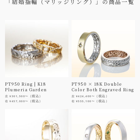
「結婚指輪（マリッジリング）」の商品一覧
PT950 Ring | K18
PT950 × 18K Double
Plumeria Garden
Color Both Engraved Ring
（税込）
（税込）
左 ¥301,500〜
左 ¥424,400〜
（税込）
（税込）
右 ¥457,000〜
右 ¥555,100〜